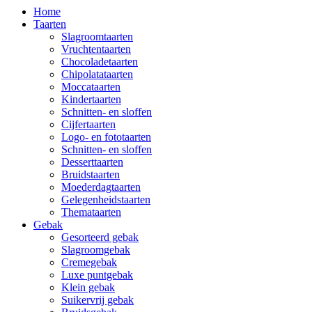
Home
Taarten
Slagroomtaarten
Vruchtentaarten
Chocoladetaarten
Chipolatataarten
Moccataarten
Kindertaarten
Schnitten- en sloffen
Cijfertaarten
Logo- en fototaarten
Schnitten- en sloffen
Desserttaarten
Bruidstaarten
Moederdagtaarten
Gelegenheidstaarten
Themataarten
Gebak
Gesorteerd gebak
Slagroomgebak
Cremegebak
Luxe puntgebak
Klein gebak
Suikervrij gebak