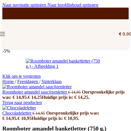
Naar navigatie springen
Naar hoofdinhoud springen
€
0,0
-5%
Klik om te vergroten
Home
/
Feestdagen
/
Sinterklaas
Roomboter amandel saucijzenletter
Oorspronkelijke prijs
€
14,95
was: € 14,95.
€
14,25
Huidige prijs is: € 14,25.
Terug naar producten
Chocoladeletter
Oorspronkelijke prijs was:
€
14,95
€ 14,95.
€
10,95
Huidige prijs is: € 10,95.
Roomboter amandel banketletter (750 g.)