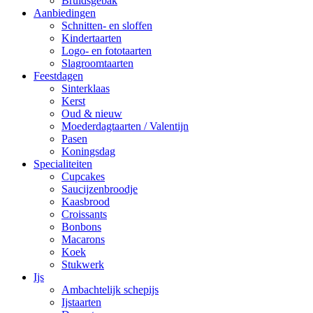
Bruidsgebak
Aanbiedingen
Schnitten- en sloffen
Kindertaarten
Logo- en fototaarten
Slagroomtaarten
Feestdagen
Sinterklaas
Kerst
Oud & nieuw
Moederdagtaarten / Valentijn
Pasen
Koningsdag
Specialiteiten
Cupcakes
Saucijzenbroodje
Kaasbrood
Croissants
Bonbons
Macarons
Koek
Stukwerk
Ijs
Ambachtelijk schepijs
Ijstaarten