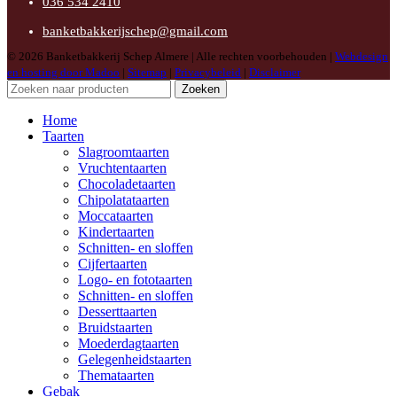
036 534 2410
banketbakkerijschep@gmail.com
© 2026 Banketbakkerij Schep Almere | Alle rechten voorbehouden |
Webdesign
en hosting door Madoo
|
Sitemap
|
Privacybeleid
|
Disclaimer
Zoeken
Home
Taarten
Slagroomtaarten
Vruchtentaarten
Chocoladetaarten
Chipolatataarten
Moccataarten
Kindertaarten
Schnitten- en sloffen
Cijfertaarten
Logo- en fototaarten
Schnitten- en sloffen
Desserttaarten
Bruidstaarten
Moederdagtaarten
Gelegenheidstaarten
Themataarten
Gebak