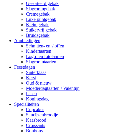
Gesorteerd gebak
Slagroomgebak
Cremegebak
Luxe puntgebak
Klein gebak
Suikervrij gebak
Bruidsgebak
Aanbiedingen
Schnitten- en sloffen
Kindertaarten
Logo- en fototaarten
Slagroomtaarten
Feestdagen
Sinterklaas
Kerst
Oud & nieuw
Moederdagtaarten / Valentijn
Pasen
Koningsdag
Specialiteiten
Cupcakes
Saucijzenbroodje
Kaasbrood
Croissants
Bonbons